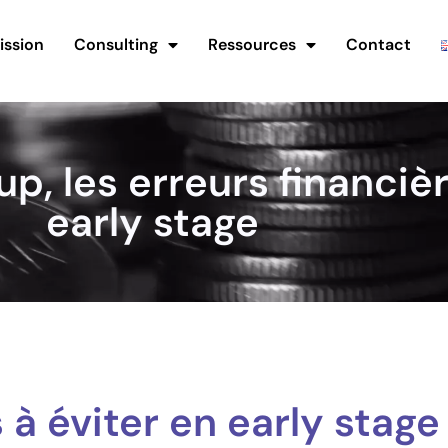
ission
Consulting
Ressources
Contact
p, les erreurs financièr
early stage
 à éviter en early stage