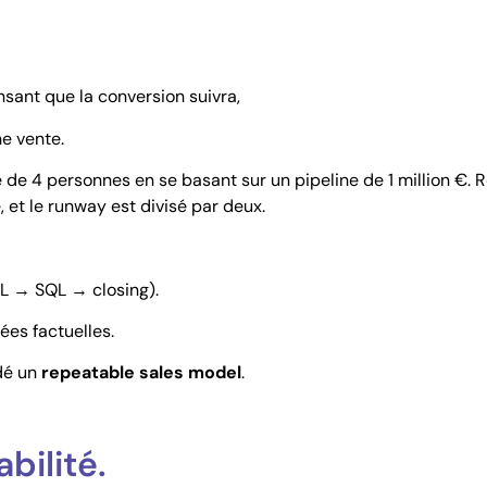
ant que la conversion suivra,
e vente.
e 4 personnes en se basant sur un pipeline de 1 million €. Ré
, et le runway est divisé par deux.
L → SQL → closing).
es factuelles.
dé un
repeatable sales model
.
bilité.