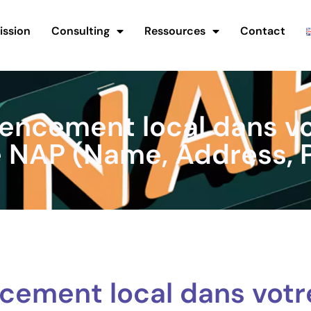
ission
Consulting
Ressources
Contact
encement local dans vo
e NAP (Name, Address,
cement local dans votre