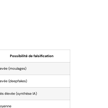
Possibilité de falsification
levée (moulages)
levée (deepfakes)
rès élevée (synthèse IA)
oyenne