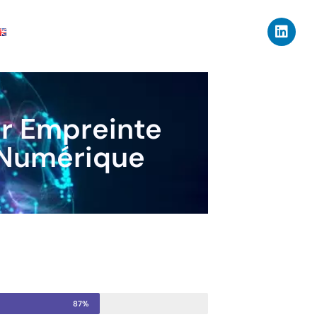
ar Empreinte
é Numérique
87%