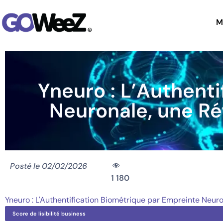
M
Yneuro : L’Authent
Neuronale, une Ré
Posté le
02/02/2026
1 180
Yneuro : L'Authentification Biométrique par Empreinte Neur
Score de lisibilité business