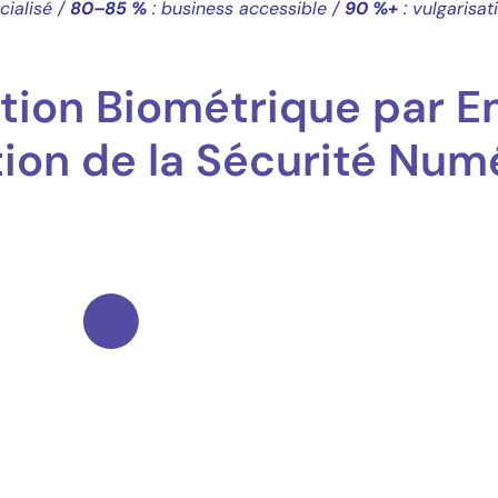
cialisé /
80–85 %
: business accessible /
90 %+
: vulgarisat
ation Biométrique par 
tion de la Sécurité Num