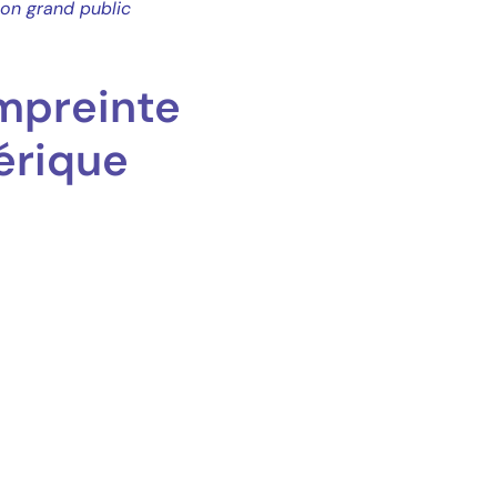
ion grand public
Empreinte
érique